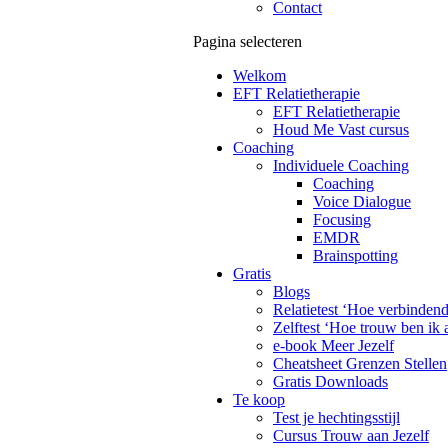
Contact
Pagina selecteren
Welkom
EFT Relatietherapie
EFT Relatietherapie
Houd Me Vast cursus
Coaching
Individuele Coaching
Coaching
Voice Dialogue
Focusing
EMDR
Brainspotting
Gratis
Blogs
Relatietest ‘Hoe verbinden
Zelftest ‘Hoe trouw ben ik 
e-book Meer Jezelf
Cheatsheet Grenzen Stellen
Gratis Downloads
Te koop
Test je hechtingsstijl
Cursus Trouw aan Jezelf