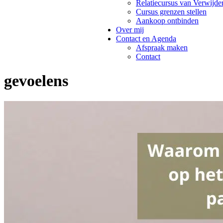
Relatiecursus van Verwijde
Cursus grenzen stellen
Aankoop ontbinden
Over mij
Contact en Agenda
Afspraak maken
Contact
gevoelens