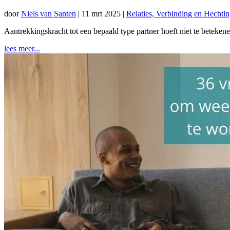
door
Niels van Santen
|
11 mrt 2025
|
Relaties, Verbinding en Hechti
Aantrekkingskracht tot een bepaald type partner hoeft niet te beteke
lees meer...