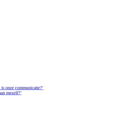
d is onze communicatie?’
aan mezelf?’