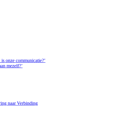
d is onze communicatie?’
aan mezelf?’
ring naar Verbinding