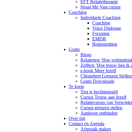
EFT Relatietherapie
Houd Me Vast cursus
Coaching
Individuele Coaching
Coaching
Voice Dialogue
Focusing
EMDR
Brainspotting
Gratis
Blogs
Relatietest ‘Hoe verbinden
Zelftest ‘Hoe trouw ben ik 
e-book Meer Jezelf
Cheatsheet Grenzen Stellen
Gratis Downloads
Te koop
Test je hechtingsstijl
Cursus Trouw aan Jezelf
Relatiecursus van Verwijde
Cursus grenzen stellen
Aankoop ontbinden
Over mij
Contact en Agenda
Afspraak maken