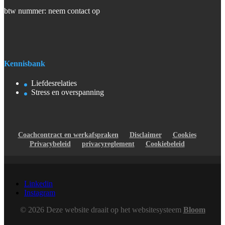
btw nummer: neem contact op
Kennisbank
Liefdesrelaties
Stress en overspanning
Coachcontract en werkafspraken
Disclaimer
Cookies
Privacybeleid
privacyreglement
Cookiebeleid
Linkedin
Instagram
© 2026 Deze website draait op het websitesysteem
Bloom