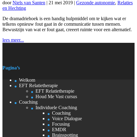
door
Niels van Santen
|
21 mei 2019
|
Gezonde autonomie
,
Relaties
en Hechting
De dramadriehoek is een handig hulpmiddel om te kijken wat er
telkens opnieuw fout gaat in de communicatie tussen mensen.
Bewustzijn van wat er fout gaat, creeert ruimte voor een alternatief.
lees meer...
Pagina’s
Welkom
EFT Relatietherapie
EFT Relatietherapie
Houd Me Vast cursus
Coaching
Individuele Coaching
Coaching
Voice Dialogue
Focusing
EMDR
Brainspotting