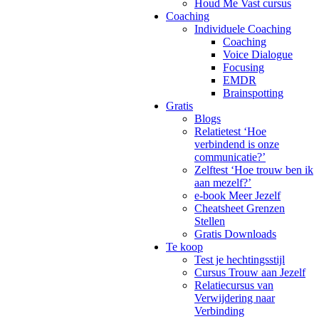
Houd Me Vast cursus
Coaching
Individuele Coaching
Coaching
Voice Dialogue
Focusing
EMDR
Brainspotting
Gratis
Blogs
Relatietest ‘Hoe
verbindend is onze
communicatie?’
Zelftest ‘Hoe trouw ben ik
aan mezelf?’
e-book Meer Jezelf
Cheatsheet Grenzen
Stellen
Gratis Downloads
Te koop
Test je hechtingsstijl
Cursus Trouw aan Jezelf
Relatiecursus van
Verwijdering naar
Verbinding