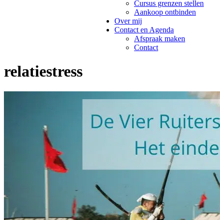
Cursus grenzen stellen
Aankoop ontbinden
Over mij
Contact en Agenda
Afspraak maken
Contact
relatiestress