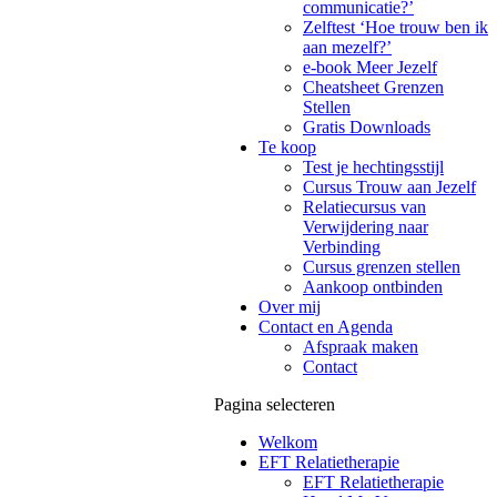
communicatie?’
Zelftest ‘Hoe trouw ben ik
aan mezelf?’
e-book Meer Jezelf
Cheatsheet Grenzen
Stellen
Gratis Downloads
Te koop
Test je hechtingsstijl
Cursus Trouw aan Jezelf
Relatiecursus van
Verwijdering naar
Verbinding
Cursus grenzen stellen
Aankoop ontbinden
Over mij
Contact en Agenda
Afspraak maken
Contact
Pagina selecteren
Welkom
EFT Relatietherapie
EFT Relatietherapie