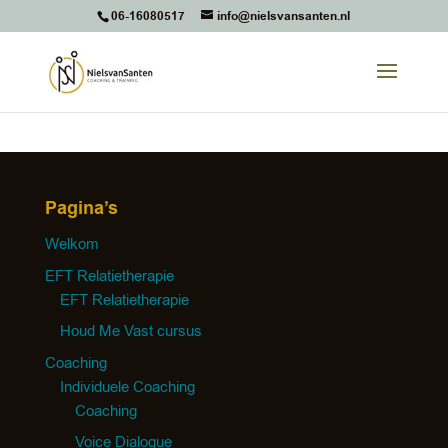
06-16080517
info@nielsvansanten.nl
Pagina’s
Welkom
EFT Relatietherapie
EFT Relatietherapie
Houd Me Vast cursus
Coaching
Individuele Coaching
Coaching
Voice Dialogue