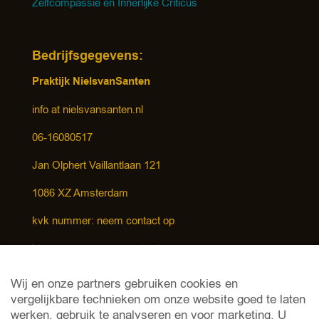
Zelfcompassie en Innerlijke Criticus
Bedrijfsgegevens:
Praktijk NielsvanSanten
info at nielsvansanten.nl
06-16080517
Jan Olphert Vaillantlaan 121
1086 XZ Amsterdam
kvk nummer: neem contact op
btw nummer: neem contact op
Wij en onze partners gebruiken cookies en
Kennisbank
vergelijkbare technieken om onze website goed te laten
werken, gebruik te analyseren en voor marketing. U