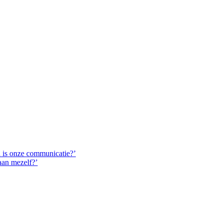
d is onze communicatie?’
aan mezelf?’