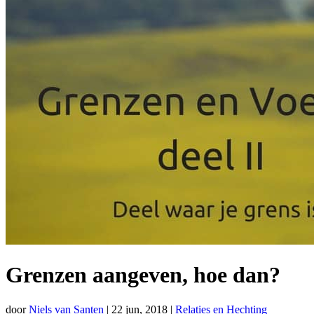
Grenzen aangeven, hoe dan?
door
Niels van Santen
|
22 jun, 2018
|
Relaties en Hechting