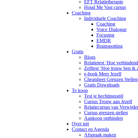
EFT Relatietherapie
Houd Me Vast cursus
Coaching
Individuele Coaching
Coaching
Voice Dialogue
Focusing
EMDR
Brainspotting
Gratis
Blogs
Relatietest ‘Hoe verbinden
Zelftest ‘Hoe trouw ben ik 
e-book Meer Jezelf
Cheatsheet Grenzen Stellen
Gratis Downloads
Te koop
Test je hechtingsstijl
Cursus Trouw aan Jezelf
Relatiecursus van Verwijde
Cursus grenzen stellen
Aankoop ontbinden
Over mij
Contact en Agenda
Afspraak maken