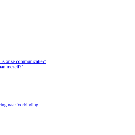
d is onze communicatie?’
aan mezelf?’
ring naar Verbinding