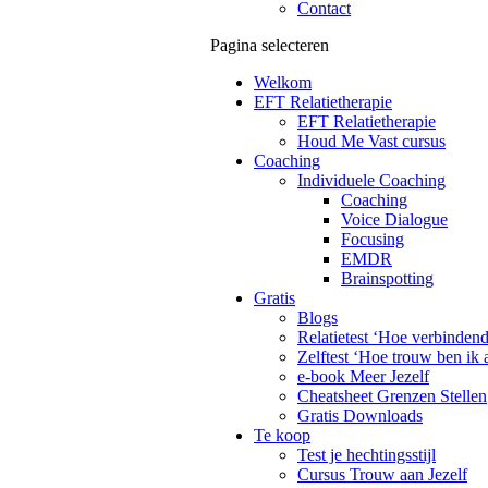
Contact
Pagina selecteren
Welkom
EFT Relatietherapie
EFT Relatietherapie
Houd Me Vast cursus
Coaching
Individuele Coaching
Coaching
Voice Dialogue
Focusing
EMDR
Brainspotting
Gratis
Blogs
Relatietest ‘Hoe verbinden
Zelftest ‘Hoe trouw ben ik 
e-book Meer Jezelf
Cheatsheet Grenzen Stellen
Gratis Downloads
Te koop
Test je hechtingsstijl
Cursus Trouw aan Jezelf