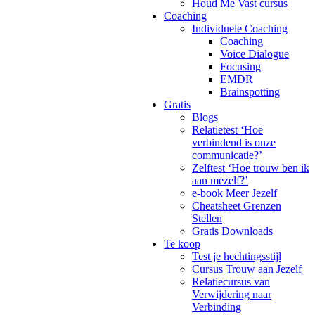
Houd Me Vast cursus
Coaching
Individuele Coaching
Coaching
Voice Dialogue
Focusing
EMDR
Brainspotting
Gratis
Blogs
Relatietest ‘Hoe
verbindend is onze
communicatie?’
Zelftest ‘Hoe trouw ben ik
aan mezelf?’
e-book Meer Jezelf
Cheatsheet Grenzen
Stellen
Gratis Downloads
Te koop
Test je hechtingsstijl
Cursus Trouw aan Jezelf
Relatiecursus van
Verwijdering naar
Verbinding