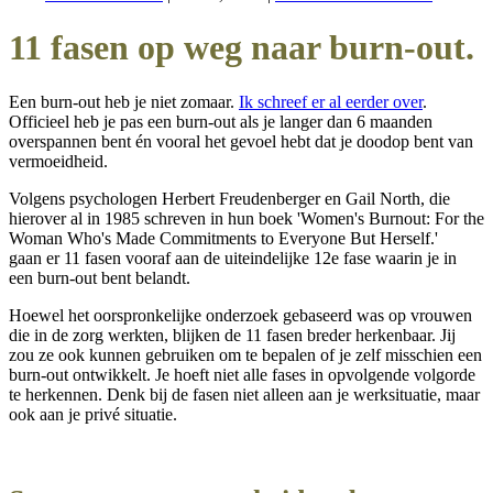
11 fasen op weg naar burn-out.
Een burn-out heb je niet zomaar.
Ik schreef er al eerder over
.
Officieel heb je pas een burn-out als je langer dan 6 maanden
overspannen bent én vooral het gevoel hebt dat je doodop bent van
vermoeidheid.
Volgens psychologen Herbert Freudenberger en Gail North, die
hierover al in 1985 schreven in hun boek '
Women's Burnout: For the
Woman Who's Made Commitments to Everyone But Herself.'
gaan
er 11 fasen vooraf aan de uiteindelijke 12e fase waarin je in
een burn-out bent belandt.
Hoewel het oorspronkelijke onderzoek gebaseerd was op vrouwen
die in de zorg werkten, blijken de 11 fasen breder herkenbaar. Jij
zou ze ook kunnen gebruiken om te bepalen of je zelf misschien een
burn-out ontwikkelt. Je hoeft niet alle fases in opvolgende volgorde
te herkennen. Denk bij de fasen niet alleen aan je werksituatie, maar
ook aan je privé situatie.