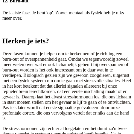
12. Burn-out
De laatste fase. Je bent 'op'. Zowel mentaal als fysiek heb je niks
meer over.
Herken je iets?
Deze fasen kunnen je helpen om te herkennen of je richting een
burn-out of overspannenheid gaat. Omdat we tegenwoordig zoveel
meer weten over wat er ook lichamelijk gebeurt bij overspannen of
burn-out worden is het ook interessant om je daar wat in te
verdiepen. Biologisch gezien zijn we gewoon zoogdieren, uitgerust
met een fysiek systeem om om te gaan met stressvolle situaties. Heel
in het kort betekent dat dat allerlei signalen allereerst bij onze
reptielenbrein terechtkomen, dat een eerste inschatting maakt of er
gevaar is. Daarop laat het alvast stresshormonen los, die ons lichaam
in staat moeten stellen om het gevaar te lijf te gaan of te ontvluchten.
Pas iets later wordt dat eerste signaaltje geëvalueerd door onze
prefontale cortex, die ons vervolgens vertelt dat er niks aan de hand
is.
De stresshormonen zijn echter al losgelaten en het duurt zo'n twee
dagen voordat je systeem weer de nulstand heeft bereikt. Als je