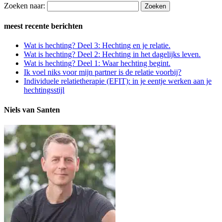
Zoeken naar:
meest recente berichten
Wat is hechting? Deel 3: Hechting en je relatie.
Wat is hechting? Deel 2: Hechting in het dagelijks leven.
Wat is hechting? Deel 1: Waar hechting begint.
Ik voel niks voor mijn partner is de relatie voorbij?
Individuele relatietherapie (EFIT): in je eentje werken aan je
hechtingsstijl
Niels van Santen