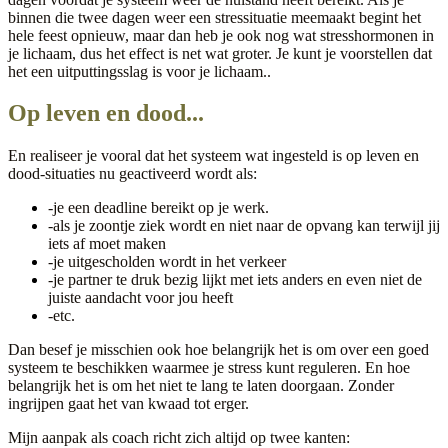
binnen die twee dagen weer een stressituatie meemaakt begint het
hele feest opnieuw, maar dan heb je ook nog wat stresshormonen in
je lichaam, dus het effect is net wat groter. Je kunt je voorstellen dat
het een uitputtingsslag is voor je lichaam..
Op leven en dood...
En realiseer je vooral dat het systeem wat ingesteld is op leven en
dood-situaties nu geactiveerd wordt als:
-je een deadline bereikt op je werk.
-als je zoontje ziek wordt en niet naar de opvang kan terwijl jij
iets af moet maken
-je uitgescholden wordt in het verkeer
-je partner te druk bezig lijkt met iets anders en even niet de
juiste aandacht voor jou heeft
-etc.
Dan besef je misschien ook hoe belangrijk het is om over een goed
systeem te beschikken waarmee je stress kunt reguleren. En hoe
belangrijk het is om het niet te lang te laten doorgaan. Zonder
ingrijpen gaat het van kwaad tot erger.
Mijn aanpak als coach richt zich altijd op twee kanten: