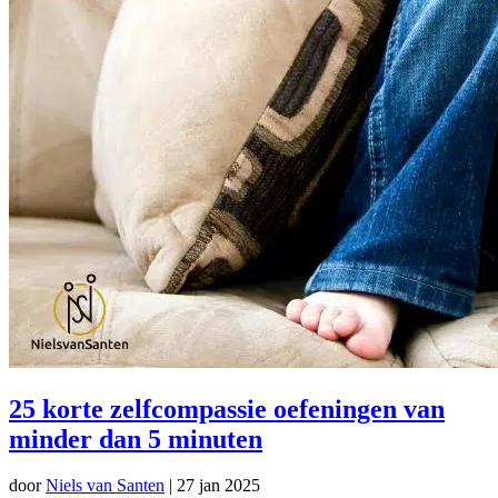
25 korte zelfcompassie oefeningen van
minder dan 5 minuten
door
Niels van Santen
|
27 jan 2025