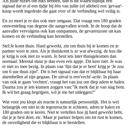
Als jullie ruzies om niks hebben, dan is dit waarschijnlijk een
signaal dat er al een tijdje bij één van jullie (of allebei) een 'gevaar'-
knop wordt ingedrukt die gaat over of de verbinding wel veilig is.
En zo moet je er dus ook mee omgaan. Dat vraagt een 180 graden
omwenteling van degene die aangevallen wordt. In de hoop dat de
aanvaller vervolgens ook kan ontspannen, de gevarenzone uit kan
komen en de verbinding kan herstellen.
Stel:Je komt thuis. Hard gewerkt, zin om thuis bij te komen en je
partner weer te zien. Als je thuiskomt is ze wat afwezig, de kus die
je krijg is ook niet zo warm. Je bent iets later thuisgekomen dan
normaal. Meestal stuur je dan even een appje. Dit keer niet. Je was
er niet zo mee bezig. In plaats van 'fijn dat je er bent' krijg je 'Je zou
om 6 uur thuis zijn!'. Dit is het signaal van dat er blijkbaar bij haar
alarmbellen af zijn gegaan. De uitval is een'vecht'-actie. In plaats
van ook te gaan 'vechten', vraagt het van jou om diep adem te halen.
Daarna zou je iets kunnen zeggen van:"Ik merk dat je van slag bent.
Ik wil het graag begrijpen, wil je me het uitleggen?"
Wat voor jou klopt als reactie is natuurlijk persoonlijk. Het is wel
belangrijk om niet in de tegenreactie te schieten, adem te halen en
180 graden om te keren. Niet te vertellen hoe jij hard gewerkt hebt,
dat je je best doet, etc. Maar je partner helpen om tot rust te komen,
de onveiligheid die er blijkbaar is te herstellen.