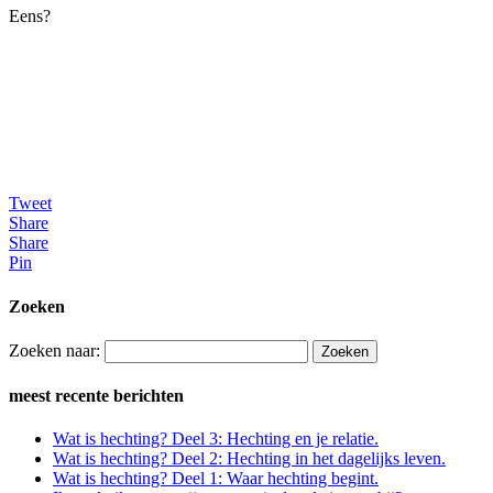
Eens?
Tweet
Share
Share
Pin
Zoeken
Zoeken naar:
meest recente berichten
Wat is hechting? Deel 3: Hechting en je relatie.
Wat is hechting? Deel 2: Hechting in het dagelijks leven.
Wat is hechting? Deel 1: Waar hechting begint.