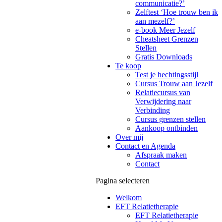
communicatie?’
Zelftest ‘Hoe trouw ben ik
aan mezelf?’
e-book Meer Jezelf
Cheatsheet Grenzen
Stellen
Gratis Downloads
Te koop
Test je hechtingsstijl
Cursus Trouw aan Jezelf
Relatiecursus van
Verwijdering naar
Verbinding
Cursus grenzen stellen
Aankoop ontbinden
Over mij
Contact en Agenda
Afspraak maken
Contact
Pagina selecteren
Welkom
EFT Relatietherapie
EFT Relatietherapie