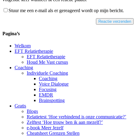
Stuur me een e-mail als er gereageerd wordt op mijn bericht.
Reactie verzenden
Alternative:
Pagina’s
Welkom
EFT Relatietherapie
EFT Relatietherapie
Houd Me Vast cursus
Coaching
Individuele Coaching
Coaching
Voice Dialogue
Focusing
EMDR
Brainspotting
Gratis
Blogs
Relatietest ‘Hoe verbindend is onze communicatie?’
Zelftest ‘Hoe trouw ben ik aan mezelf?’
e-book Meer Jezelf
Cheatsheet Grenzen Stellen