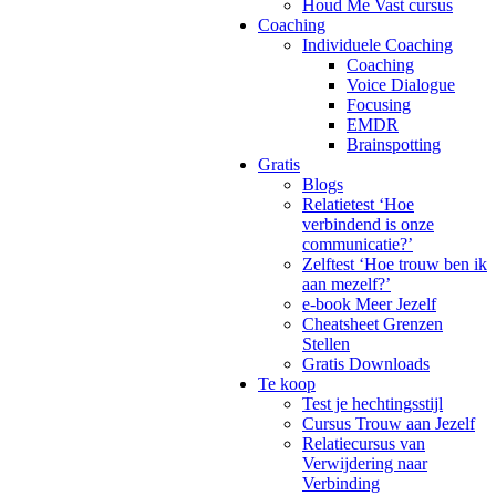
Houd Me Vast cursus
Coaching
Individuele Coaching
Coaching
Voice Dialogue
Focusing
EMDR
Brainspotting
Gratis
Blogs
Relatietest ‘Hoe
verbindend is onze
communicatie?’
Zelftest ‘Hoe trouw ben ik
aan mezelf?’
e-book Meer Jezelf
Cheatsheet Grenzen
Stellen
Gratis Downloads
Te koop
Test je hechtingsstijl
Cursus Trouw aan Jezelf
Relatiecursus van
Verwijdering naar
Verbinding