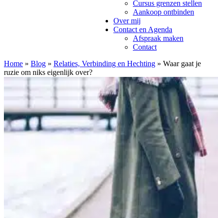
Cursus grenzen stellen
Aankoop ontbinden
Over mij
Contact en Agenda
Afspraak maken
Contact
Home
»
Blog
»
Relaties, Verbinding en Hechting
»
Waar gaat je
ruzie om niks eigenlijk over?