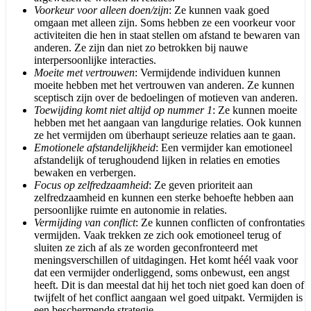
Voorkeur voor alleen doen/zijn
: Ze kunnen vaak goed
omgaan met alleen zijn. Soms hebben ze een voorkeur voor
activiteiten die hen in staat stellen om afstand te bewaren van
anderen. Ze zijn dan niet zo betrokken bij nauwe
interpersoonlijke interacties.
Moeite met vertrouwen
: Vermijdende individuen kunnen
moeite hebben met het vertrouwen van anderen. Ze kunnen
sceptisch zijn over de bedoelingen of motieven van anderen.
Toewijding komt niet altijd op nummer 1
: Ze kunnen moeite
hebben met het aangaan van langdurige relaties. Ook kunnen
ze het vermijden om überhaupt serieuze relaties aan te gaan.
Emotionele afstandelijkheid
: Een vermijder kan emotioneel
afstandelijk of terughoudend lijken in relaties en emoties
bewaken en verbergen.
Focus op zelfredzaamheid
: Ze geven prioriteit aan
zelfredzaamheid en kunnen een sterke behoefte hebben aan
persoonlijke ruimte en autonomie in relaties.
Vermijding van conflict
: Ze kunnen conflicten of confrontaties
vermijden. Vaak trekken ze zich ook emotioneel terug of
sluiten ze zich af als ze worden geconfronteerd met
meningsverschillen of uitdagingen. Het komt héél vaak voor
dat een vermijder onderliggend, soms onbewust, een angst
heeft. Dit is dan meestal dat hij het toch niet goed kan doen of
twijfelt of het conflict aangaan wel goed uitpakt. Vermijden is
een beschermende strategie.