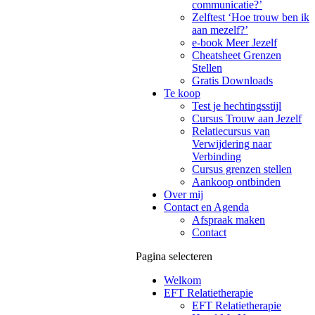
communicatie?’
Zelftest ‘Hoe trouw ben ik
aan mezelf?’
e-book Meer Jezelf
Cheatsheet Grenzen
Stellen
Gratis Downloads
Te koop
Test je hechtingsstijl
Cursus Trouw aan Jezelf
Relatiecursus van
Verwijdering naar
Verbinding
Cursus grenzen stellen
Aankoop ontbinden
Over mij
Contact en Agenda
Afspraak maken
Contact
Pagina selecteren
Welkom
EFT Relatietherapie
EFT Relatietherapie