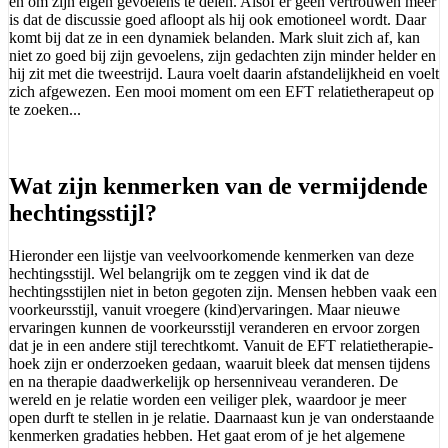
en om zijn eigen gevoelens te delen. Alsof er geen vertrouwen meer
is dat de discussie goed afloopt als hij ook emotioneel wordt. Daar
komt bij dat ze in een dynamiek belanden. Mark sluit zich af, kan
niet zo goed bij zijn gevoelens, zijn gedachten zijn minder helder en
hij zit met die tweestrijd. Laura voelt daarin afstandelijkheid en voelt
zich afgewezen. Een mooi moment om een EFT relatietherapeut op
te zoeken...
Wat zijn kenmerken van de vermijdende
hechtingsstijl?
Hieronder een lijstje van veelvoorkomende kenmerken van deze
hechtingsstijl. Wel belangrijk om te zeggen vind ik dat de
hechtingsstijlen niet in beton gegoten zijn. Mensen hebben vaak een
voorkeursstijl, vanuit vroegere (kind)ervaringen. Maar nieuwe
ervaringen kunnen de voorkeursstijl veranderen en ervoor zorgen
dat je in een andere stijl terechtkomt. Vanuit de EFT relatietherapie-
hoek zijn er onderzoeken gedaan, waaruit bleek dat mensen tijdens
en na therapie daadwerkelijk op hersenniveau veranderen. De
wereld en je relatie worden een veiliger plek, waardoor je meer
open durft te stellen in je relatie. Daarnaast kun je van onderstaande
kenmerken gradaties hebben. Het gaat erom of je het algemene