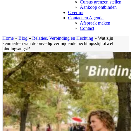
Cursus grenzen stellen
Aankoop ontbinden
Over mij
Contact en Agenda
Afspraak maken
Contact
Home
»
Blog
»
Relaties, Verbinding en Hechting
»
Wat zijn
kenmerken van de onveilig vermijdende hechtingsstijl ofwel
bindingsangst?