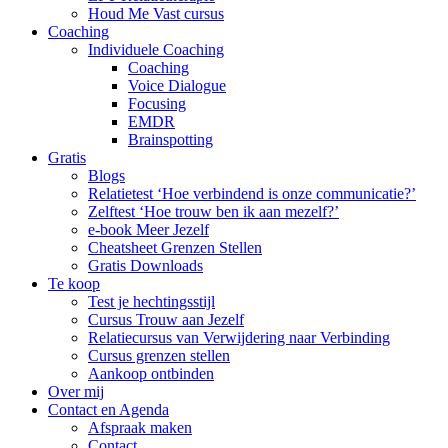
Houd Me Vast cursus
Coaching
Individuele Coaching
Coaching
Voice Dialogue
Focusing
EMDR
Brainspotting
Gratis
Blogs
Relatietest ‘Hoe verbindend is onze communicatie?’
Zelftest ‘Hoe trouw ben ik aan mezelf?’
e-book Meer Jezelf
Cheatsheet Grenzen Stellen
Gratis Downloads
Te koop
Test je hechtingsstijl
Cursus Trouw aan Jezelf
Relatiecursus van Verwijdering naar Verbinding
Cursus grenzen stellen
Aankoop ontbinden
Over mij
Contact en Agenda
Afspraak maken
Contact