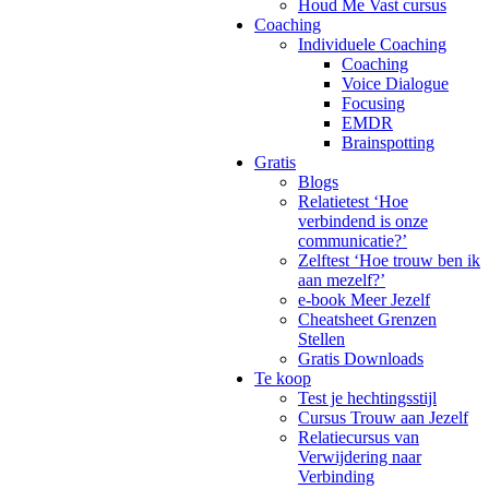
Houd Me Vast cursus
Coaching
Individuele Coaching
Coaching
Voice Dialogue
Focusing
EMDR
Brainspotting
Gratis
Blogs
Relatietest ‘Hoe
verbindend is onze
communicatie?’
Zelftest ‘Hoe trouw ben ik
aan mezelf?’
e-book Meer Jezelf
Cheatsheet Grenzen
Stellen
Gratis Downloads
Te koop
Test je hechtingsstijl
Cursus Trouw aan Jezelf
Relatiecursus van
Verwijdering naar
Verbinding