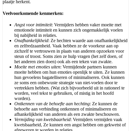
plaatje herkent.
Veelvoorkomende kenmerken:
Angst voor intimiteit
: Vermijders hebben vaker moeite met
emotionele intimiteit en kunnen zich ongemakkelijk voelen
bij nabijheid in relaties.
Onafhankelijkheid
: Ze hechten waarde aan onafhankelijkheid
en zelfredzaamheid. Vaak hebben ze de voorkeur aan op
zichzelf te vertrouwen in plaats van anderen opzoeken voor
steun of troost. Soms zien ze hulp vragen (het zelf doen, of
het anderen zien doen) ook als een teken van zwakte.
Moeite met emoties uiten
: Vermijdende partners kunnen
moeite hebben om hun emoties openlijk te uiten. Ze kunnen
hun gevoelens bagatelliseren of minimaliseren. Ook kunnen
ze soms een onbewuste strategie van niet-voelen door te
vertrekken hebben. (Wat zich bijvoorbeeld uit in rationeel te
worden, veel tekst te gebruiken, of mistig in het hoofd
worden).
Ontkennen van de behoefte aan hechting
: Ze kunnen de
behoefte aan verbinding ontkennen of minimaliseren en
afhankelijkheid van anderen als een zwakte beschouwen.
Vermijding van kwetsbaarheid
: Vermijders vermijden vaak
kwetsbaarheid, Ze kunnen een angst hebben om gekwetst of
afgewezen te worden in relaties.