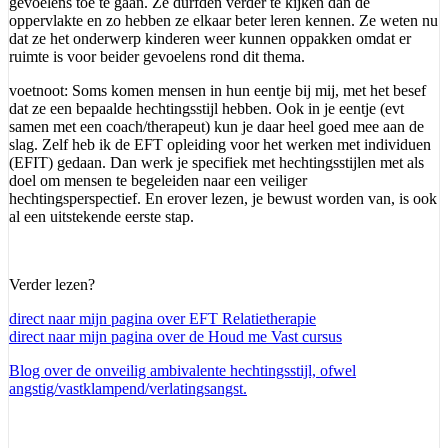
gevoelens toe te gaan. Ze durfden verder te kijken dan de
oppervlakte en zo hebben ze elkaar beter leren kennen. Ze weten nu
dat ze het onderwerp kinderen weer kunnen oppakken omdat er
ruimte is voor beider gevoelens rond dit thema.
voetnoot: Soms komen mensen in hun eentje bij mij, met het besef
dat ze een bepaalde hechtingsstijl hebben. Ook in je eentje (evt
samen met een coach/therapeut) kun je daar heel goed mee aan de
slag. Zelf heb ik de EFT opleiding voor het werken met individuen
(EFIT) gedaan. Dan werk je specifiek met hechtingsstijlen met als
doel om mensen te begeleiden naar een veiliger
hechtingsperspectief. En erover lezen, je bewust worden van, is ook
al een uitstekende eerste stap.
Verder lezen?
direct naar mijn pagina over EFT Relatietherapie
direct naar mijn pagina over de Houd me Vast cursus
Blog over de onveilig ambivalente hechtingsstijl, ofwel
angstig/vastklampend/verlatingsangst.